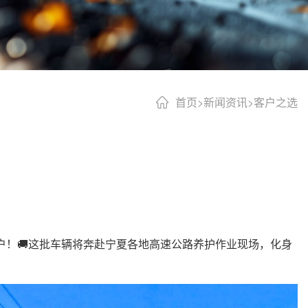
首页
>
新闻资讯
>
客户之选
户！🚚这批车辆将奔赴宁夏各地高速公路养护作业现场，化身